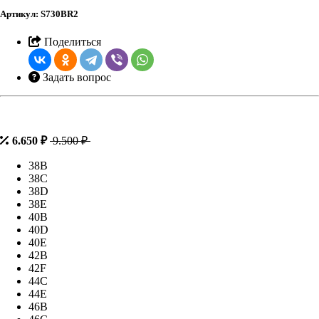
Артикул:
S730BR2
Поделиться
Задать вопрос
6.650 ₽
9.500 ₽
38B
38C
38D
38E
40B
40D
40E
42B
42F
44C
44E
46B