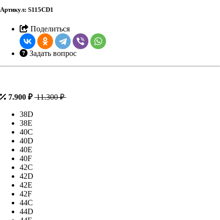
Артикул:
S115CD1
Поделиться
Задать вопрос
7.900 ₽
11.300 ₽
38D
38E
40C
40D
40E
40F
42C
42D
42E
42F
44C
44D