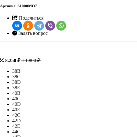
Артикул:
S1000MO7
Поделиться
Задать вопрос
8.250 ₽
11.800 ₽
38B
38C
38D
38E
40B
40C
40D
40E
42C
42D
42E
44C